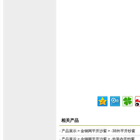
相关产品
·
产品展示
>
金钢网平开沙窗
> ·
38外平开纱窗
·
产品展示
>
金钢网平开沙窗
> ·
外装内开纱窗