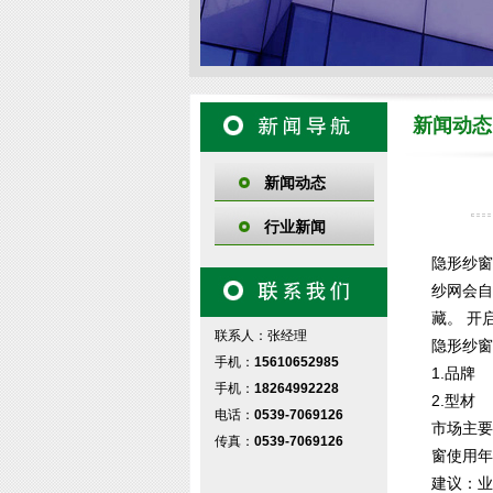
新闻动态
新闻动态
行业新闻
隐形纱窗
纱网会自
藏。 开
联系人：张经理
隐形纱窗
手机：
15610652985
1.品牌
手机：
18264992228
2.型材
电话：
0539-7069126
市场主要
传真：
0539-7069126
窗使用年
建议：业